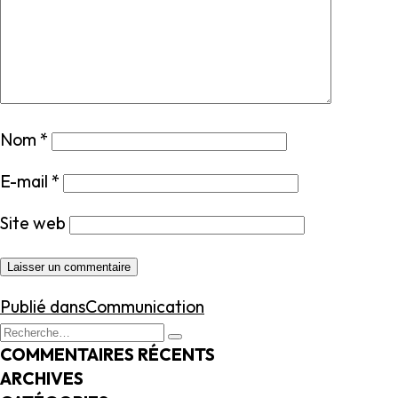
Nom
*
E-mail
*
Site web
NAVIGATION
Publié dans
Communication
DE
Recherche
Recherche
L’ARTICLE
pour
COMMENTAIRES RÉCENTS
:
ARCHIVES