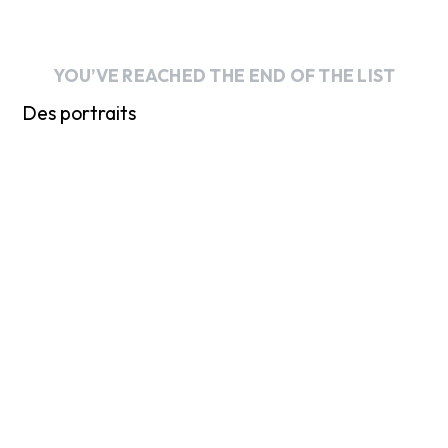
YOU’VE REACHED THE END OF THE LIST
Des portraits