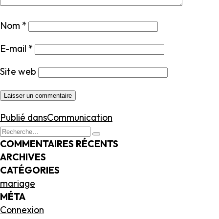
Nom
*
E-mail
*
Site web
NAVIGATION
Publié dans
Communication
DE
Recherche
Recherche
L’ARTICLE
pour
COMMENTAIRES RÉCENTS
:
ARCHIVES
CATÉGORIES
mariage
MÉTA
Connexion