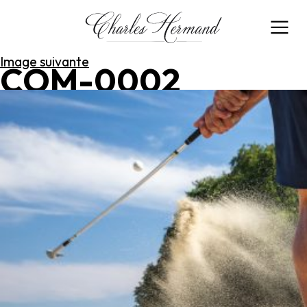
Image précédente
Image suivante
COM-0002