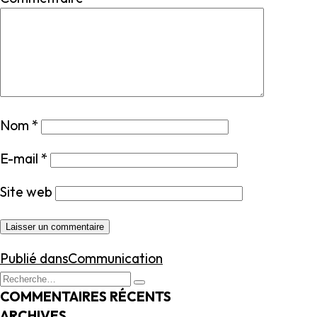
Nom
*
E-mail
*
Site web
NAVIGATION
Publié dans
Communication
DE
Recherche
Recherche
L’ARTICLE
pour
COMMENTAIRES RÉCENTS
:
ARCHIVES