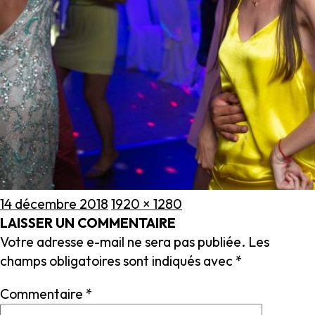
Publié
Taille
14 décembre 2018
1920 × 1280
le
réelle
LAISSER UN COMMENTAIRE
Votre adresse e-mail ne sera pas publiée.
Les
champs obligatoires sont indiqués avec
*
Commentaire
*