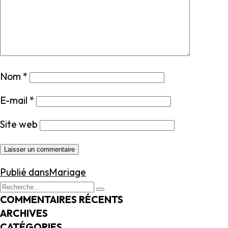
Nom
*
E-mail
*
Site web
NAVIGATION
Publié dans
Mariage
DE
Recherche
Recherche
L’ARTICLE
pour
COMMENTAIRES RÉCENTS
:
ARCHIVES
CATÉGORIES