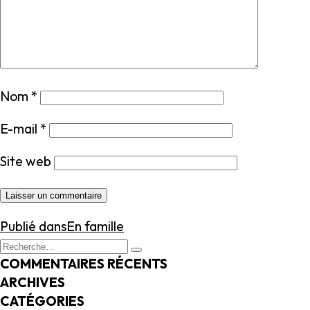
Nom
*
E-mail
*
Site web
NAVIGATION
Publié dans
En famille
DE
Recherche
Recherche
L’ARTICLE
pour
COMMENTAIRES RÉCENTS
:
ARCHIVES
CATÉGORIES