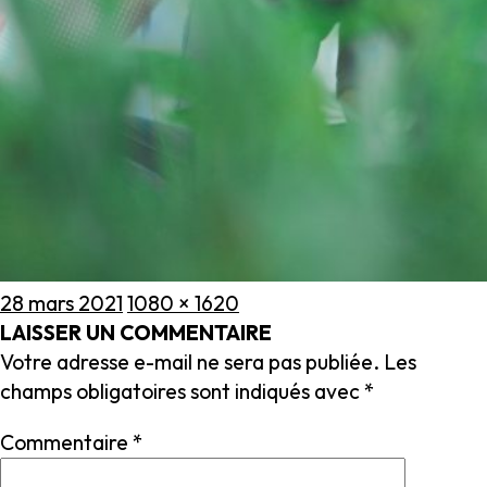
Publié
Taille
28 mars 2021
1080 × 1620
le
réelle
LAISSER UN COMMENTAIRE
Votre adresse e-mail ne sera pas publiée.
Les
champs obligatoires sont indiqués avec
*
Commentaire
*