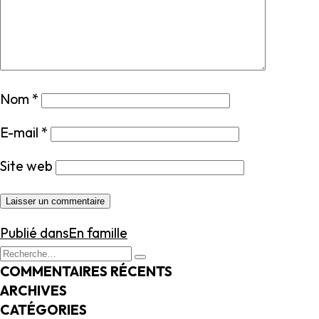
Nom
*
E-mail
*
Site web
NAVIGATION
Publié dans
En famille
DE
Recherche
Recherche
L’ARTICLE
pour
COMMENTAIRES RÉCENTS
:
ARCHIVES
CATÉGORIES