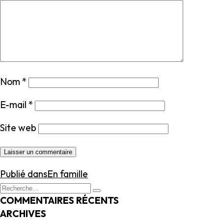
Nom
*
E-mail
*
Site web
NAVIGATION
Publié dans
En famille
DE
Recherche
Recherche
L’ARTICLE
pour
COMMENTAIRES RÉCENTS
:
ARCHIVES