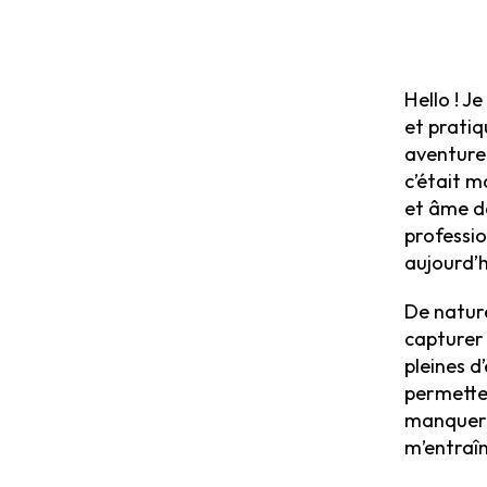
Hello ! J
et pratiq
aventure 
c’était m
et âme da
professio
aujourd’h
De nature
capturer
pleines 
permetten
manquera
m’entraîn