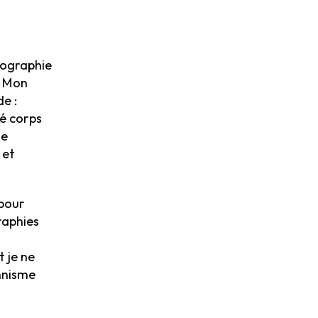
otographie
. Mon
e :
cé corps
de
 et
 pour
raphies
 je ne
nnisme