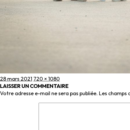
Publié
Taille
28 mars 2021
720 × 1080
le
réelle
LAISSER UN COMMENTAIRE
Votre adresse e-mail ne sera pas publiée.
Les champs o