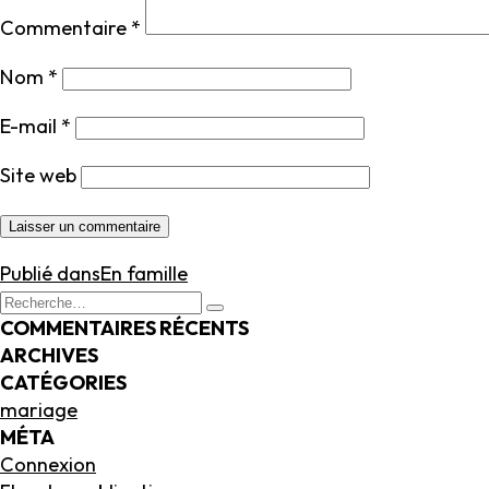
Commentaire
*
Nom
*
E-mail
*
Site web
NAVIGATION
Publié dans
En famille
DE
Recherche
Recherche
L’ARTICLE
pour
COMMENTAIRES RÉCENTS
:
ARCHIVES
CATÉGORIES
mariage
MÉTA
Connexion