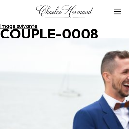
Image précédente
Image suivante
COUPLE-0008