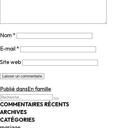
Nom
*
E-mail
*
Site web
NAVIGATION
Publié dans
En famille
DE
Recherche
Recherche
L’ARTICLE
pour
COMMENTAIRES RÉCENTS
:
ARCHIVES
CATÉGORIES
mariage