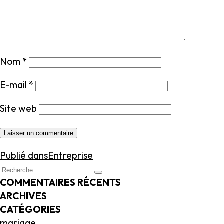
Nom
*
E-mail
*
Site web
NAVIGATION
Publié dans
Entreprise
DE
Recherche
Recherche
L’ARTICLE
pour
COMMENTAIRES RÉCENTS
:
ARCHIVES
CATÉGORIES
mariage