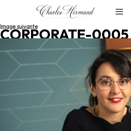
Image précédente
Image suivante
CORPORATE-0005