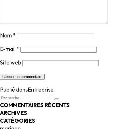
Nom
*
E-mail
*
Site web
NAVIGATION
Publié dans
Entreprise
DE
Recherche
Recherche
L’ARTICLE
pour
COMMENTAIRES RÉCENTS
:
ARCHIVES
CATÉGORIES
mariage