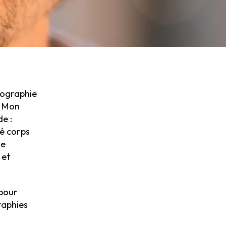
otographie
. Mon
e :
cé corps
de
 et
 pour
raphies