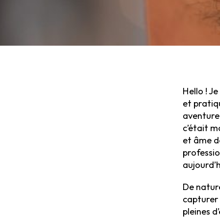
Hello ! J
et pratiq
aventure 
c’était m
et âme da
professio
aujourd’h
De nature
capturer
pleines 