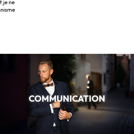
 je ne
nnisme
COMMUNICATION