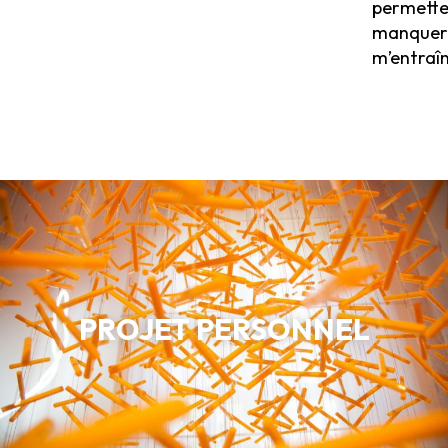
permetten
manquera
m’entraîn
PROJET PERSONNEL