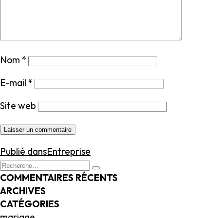
Nom
*
E-mail
*
Site web
NAVIGATION
Publié dans
Entreprise
DE
Recherche
Recherche
L’ARTICLE
pour
COMMENTAIRES RÉCENTS
:
ARCHIVES
CATÉGORIES
mariage