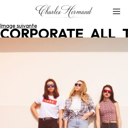
Image précédente
Image suivante
CORPORATE_ALL_T